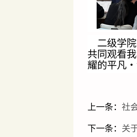
二级学院
共同观看我
耀的平凡・
上一条：
社
下一条：
关于