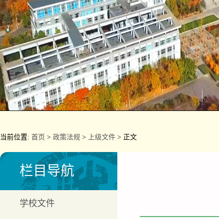
当前位置:
首页
>
政策法规
>
上级文件
> 正文
栏目导航
学校文件